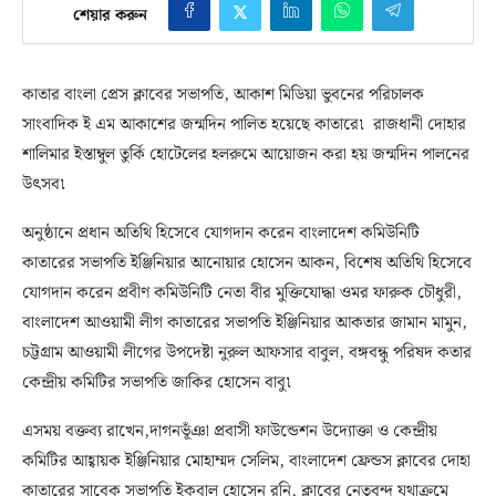
শেয়ার করুন
কাতার বাংলা প্রেস ক্লাবের সভাপতি, আকাশ মিডিয়া ভুবনের পরিচালক
সাংবাদিক ই এম আকাশের জন্মদিন পালিত হয়েছে কাতারে৷ রাজধানী দোহার
শালিমার ইস্তাম্বুল তুর্কি হোটেলের হলরুমে আয়োজন করা হয় জন্মদিন পালনের
উৎসব৷
অনুষ্ঠানে প্রধান অতিথি হিসেবে যোগদান করেন বাংলাদেশ কমিউনিটি
কাতারের সভাপতি ইঞ্জিনিয়ার আনোয়ার হোসেন আকন, বিশেষ অতিথি হিসেবে
যোগদান করেন প্রবীণ কমিউনিটি নেতা বীর মুক্তিযোদ্ধা ওমর ফারুক চৌধুরী,
বাংলাদেশ আওয়ামী লীগ কাতারের সভাপতি ইঞ্জিনিয়ার আকতার জামান মামুন,
চট্টগ্রাম আওয়ামী লীগের উপদেষ্টা নুরুল আফসার বাবুল, বঙ্গবন্ধু পরিষদ কতার
কেন্দ্রীয় কমিটির সভাপতি জাকির হোসেন বাবু৷
এসময় বক্তব্য রাখেন,দাগনভূঁঞা প্রবাসী ফাউন্ডেশন উদ্যোক্তা ও কেন্দ্রীয়
কমিটির আহ্বায়ক ইঞ্জিনিয়ার মোহাম্মদ সেলিম, বাংলাদেশ ফ্রেন্ডস ক্লাবের দোহা
কাতারের সাবেক সভাপতি ইকবাল হোসেন রনি, ক্লাবের নেতৃবৃন্দ যথাক্রমে