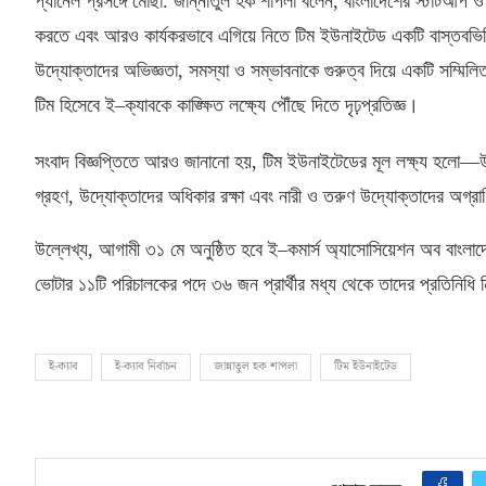
প্যানেল প্রসঙ্গে মোছা
.
জান্নাতুল হক শাপলা বলেন
,
বাংলাদেশের স্টার্টআপ 
করতে এবং আরও কার্যকরভাবে এগিয়ে নিতে টিম ইউনাইটেড একটি বাস্তবভি
উদ্যোক্তাদের অভিজ্ঞতা
,
সমস্যা ও সম্ভাবনাকে গুরুত্ব দিয়ে একটি সম্মিল
টিম হিসেবে ই
–
ক্যাবকে কাঙ্ক্ষিত লক্ষ্যে পৌঁছে দিতে দৃঢ়প্রতিজ্ঞ।
সংবাদ বিজ্ঞপ্তিতে আরও জানানো হয়
,
টিম ইউনাইটেডের মূল লক্ষ্য হলো—উ
গ্রহণ
,
উদ্যোক্তাদের অধিকার রক্ষা এবং নারী ও তরুণ উদ্যোক্তাদের অগ্রা
উল্লেখ্য
,
আগামী ৩১ মে অনুষ্ঠিত হবে ই
–
কমার্স অ্যাসোসিয়েশন অব বাংলা
ভোটার ১১টি পরিচালকের পদে ৩৬ জন প্রার্থীর মধ্য থেকে তাদের প্রতিনিধি ন
ই-ক্যাব
ই-ক্যাব নির্বাচন
জান্নাতুল হক শাপলা
টিম ইউনাইটেড