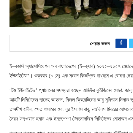
শেয়ার করুন
ই
–
কমার্স অ্যাসোসিয়েশন অব বাংলাদেশের
(
ই
–
ক্যাব
)
২০২৫
–
২০২৭ মেয়াদের
ইউনাইটেড’। শুক্রবার
(
৯ মে
)
এক সংবাদ বিজ্ঞপ্তির মাধ্যমে এ ঘোষণা দে
‘
টিম ইউনাইটেড’ প্যানেলের সদস্যরা হচ্ছেন এজিউর কুইজিনের মোছা
.
জান্
আইটি লিমিটেডের ছালেহ আহমদ
,
নিজল ক্রিয়েটিভের আবু সুফিয়ান নিলাভ ভূ
তাসদীখ হাবীব
,
ক্ষেত খামারের মো
.
নুর ইসলাম বাবু
,
নওরিনস মিররের হোসনেআ
সৈয়দ উছ‌ওয়াত ইমাম এবং ইনছেপশণ টেকনোলজিস লিমিটেডের মোহাম্মদ এ