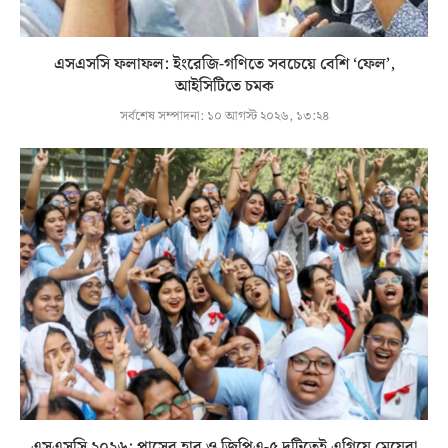
এসএসসি ফলাফল: ইংরেজি-গণিতে সবচেয়ে বেশি ‘ফেল’,
আইসিটিতে চমক
সর্বশেষ সম্পাদনা:
১০ আগস্ট ২০২৬, ১৩:২৪
এসএসসি ২০২৬: পাসের হার ও জিপিএ-৫ দুটিতেই এগিয়ে মেয়েরা