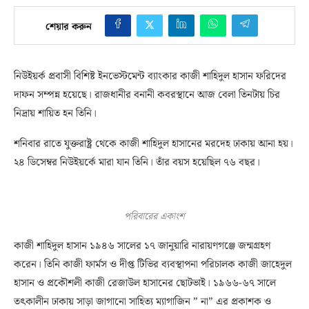
শেয়ার করুন
নিউইয়র্ক প্রবাসী বিশিষ্ট ইনভেস্টমেন্ট ব্যাংকার কাজী শাহিদুল হাসান ফরিদের
দাফন সম্পন্ন হয়েছে। রাজধানীর বনানী কবরস্থানে আজ বেলা তিনটায় চির
নিদ্রায় শায়িত হন তিনি।
শনিবার রাতে যুক্তরাষ্ট্র থেকে কাজী শাহিদুল হাসানের মরদেহ ঢাকায় আনা হয়।
২৪ ডিসেম্বর নিউইয়র্কে মারা যান তিনি। তাঁর বয়স হয়েছিল ৭৬ বছর।
পরিবারের একাংশ
কাজী শাহিদুল হাসান ১৯৪৬ সালের ১৭ জানুয়ারি নারায়ণগঞ্জে জন্মগ্রহণ
করেন। তিনি কাজী ফার্মস ও দীপ্ত টিভির ব্যবস্থাপনা পরিচালক কাজী জাহেদুল
হাসান ও প্রকৌশলী কাজী রেজাউল হাসানের ছোটভাই। ১৯৬৬-৬৭ সালে
তৎকালীন ঢাকায় সাড়া জাগানো সাহিত্য ম্যাগাজিন ” না” এর প্রকাশক ও