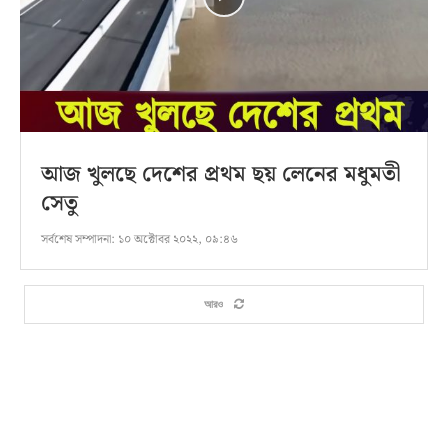
আজ খুলছে দেশের প্রথম ছয় লেনের মধুমতী
সেতু
সর্বশেষ সম্পাদনা:
১০ অক্টোবর ২০২২, ০৯:৪৬
আরও