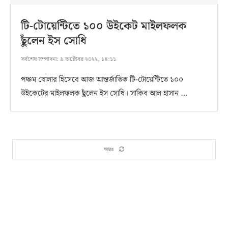
টি-টোয়েন্টিতে ১০০ উইকেট মাইলফলক
ছুঁলেন ইস সোধি
সর্বশেষ সম্পাদনা:
৯ অক্টোবর ২০২২, ১৪:১১
পঞ্চম বোলার হিসেবে আজ আন্তর্জাতিক টি-টোয়েন্টিতে ১০০
উইকেটের মাইলফলক ছুঁলেন ইস সোধি। সাকিব আল হাসান …
আরও