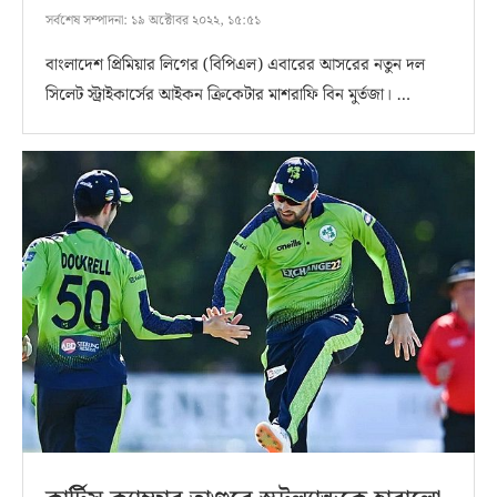
সর্বশেষ সম্পাদনা:
১৯ অক্টোবর ২০২২, ১৫:৫১
বাংলাদেশ প্রিমিয়ার লিগের (বিপিএল) এবারের আসরের নতুন দল
সিলেট স্ট্রাইকার্সের আইকন ক্রিকেটার মাশরাফি বিন মুর্তজা। …