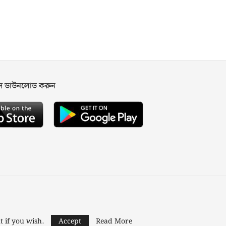
পস ডাউনলোড করুন
ned and Developed by
Nusratech Pte Ltd.
t if you wish.
Accept
Read More