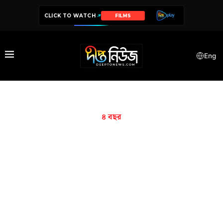
CLICK TO WATCH
FILMS
Eng
৪ বছর