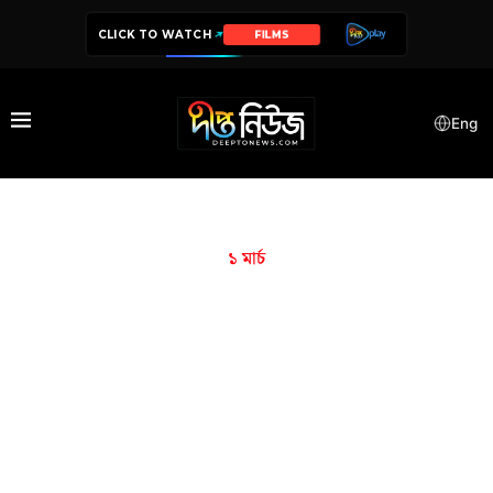
CLICK TO WATCH
FILMS
Eng
১ মার্চ