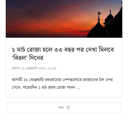
১ মার্চ রোজা হলে ৩৩ বছর পর দেখা মিলবে
‘বিরল’ দিনের
প্রকাশ:
২১ ফেব্রুয়ারি ২০২৫, ১৭:৪৪
আগামী ২৮ ফেব্রুয়ারি মধ্যপ্রাচ্যের দেশগুলোতে রমজানের চাঁদ দেখা
গেলে, পরেরদিন ১ মার্চ প্রথম রোজা পালন …
আরও