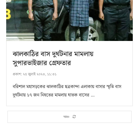
ঝালকাঠির বাস দুর্ঘটনার মামলায়
সুপারভাইজার গ্রেফতার
প্রকাশ:
২৫ জুলাই ২০২৩, ১১:৩১
বরিশাল মহাসড়কের ঝালকাঠির ছত্রকান্দা এলাকায় বাসার স্মৃতি বাস
দুর্ঘটনায় ১৭ জন নিহতের মামলায় ঘাতক বাসের …
আরও