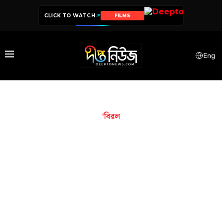
CLICK TO WATCH
FILMS
Eng
‘বিরল