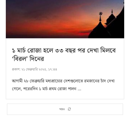
১ মার্চ রোজা হলে ৩৩ বছর পর দেখা মিলবে
‘বিরল’ দিনের
প্রকাশ:
২১ ফেব্রুয়ারি ২০২৫, ১৭:৪৪
আগামী ২৮ ফেব্রুয়ারি মধ্যপ্রাচ্যের দেশগুলোতে রমজানের চাঁদ দেখা
গেলে, পরেরদিন ১ মার্চ প্রথম রোজা পালন …
আরও