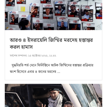
আরও ৪ ইসরায়েলি জিম্মির মরদেহ হস্তান্তর
করল হামাস
সর্বশেষ সম্পাদনা:
১৫ অক্টোবর ২০২৫, ১২:৪২
যুদ্ধবিরতি শর্ত মেনে ফিলিস্তিনে আটক জিম্মিদের হস্তান্তর প্রক্রিয়ার
অংশ হিসেবে এবার ৪ জনের মরদেহ …