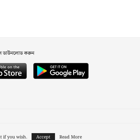
পস ডাউনলোড করুন
ned and Developed by
Nusratech Pte Ltd.
t if you wish.
Accept
Read More