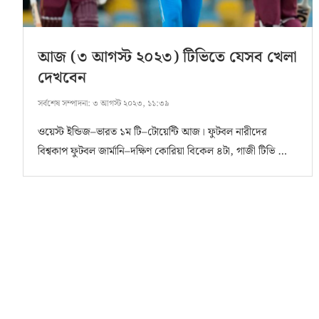
আজ (৩ আগস্ট ২০২৩) টিভিতে যেসব খেলা
দেখবেন
সর্বশেষ সম্পাদনা:
৩ আগস্ট ২০২৩, ১১:৩৯
ওয়েস্ট ইন্ডিজ–ভারত ১ম টি–টোয়েন্টি আজ। ফুটবল নারীদের
বিশ্বকাপ ফুটবল জার্মানি–দক্ষিণ কোরিয়া বিকেল ৪টা, গাজী টিভি …