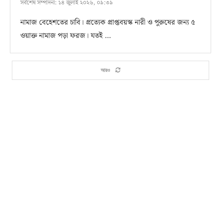
সর্বশেষ সম্পাদনা:
১৪ জুলাই ২০২৬, ০৯:৩৯
নামাজ বেহেশতের চাবি। প্রত্যেক প্রাপ্তবয়স্ক নারী ও পুরুষের জন্য ৫
ওয়াক্ত নামাজ পড়া ফরজ। যতই …
আরও