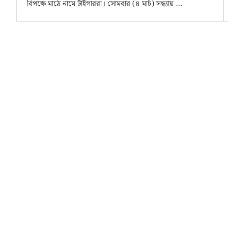
বিপক্ষে মাঠে নামে টাইগাররা। সোমবার (৪ মার্চ) সন্ধ্যায় …