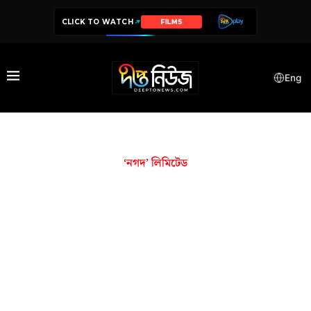
CLICK TO WATCH
FILMS
Eng
‘নগদ’ লিমিটেড