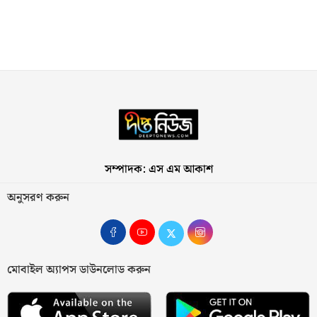
সম্পাদক: এস এম আকাশ
অনুসরণ করুন
মোবাইল অ্যাপস ডাউনলোড করুন