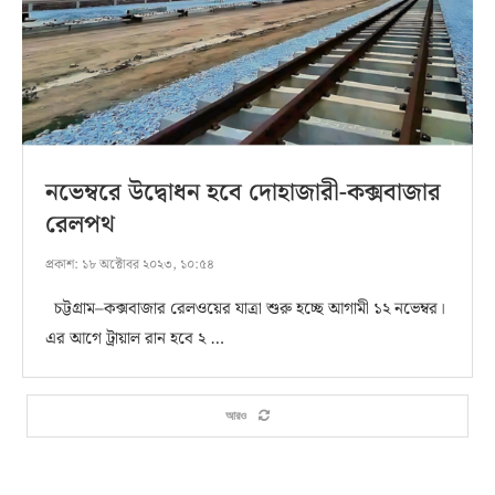
নভেম্বরে উদ্বোধন হবে দোহাজারী-কক্সবাজার
রেলপথ
প্রকাশ:
১৮ অক্টোবর ২০২৩, ১০:৫৪
চট্টগ্রাম–কক্সবাজার রেলওয়ের যাত্রা শুরু হচ্ছে আগামী ১২ নভেম্বর।
এর আগে ট্রায়াল রান হবে ২ …
আরও