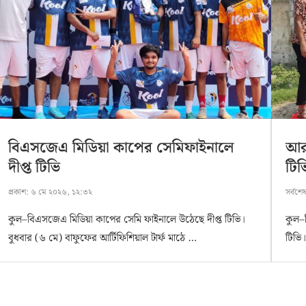
বিএসজেএ মিডিয়া কাপের সেমিফাইনালে
আরট
দীপ্ত টিভি
টিভ
প্রকাশ:
৬ মে ২০২৬, ১২:৩২
সর্বশে
কুল–বিএসজেএ মিডিয়া কাপের সেমি ফাইনালে উঠেছে দীপ্ত টিভি।
কুল–
বুধবার (৬ মে) বাফুফের আর্টিফিশিয়াল টার্ফ মাঠে …
টিভি।