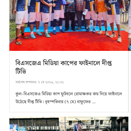
বিএসজেএ মিডিয়া কাপের ফাইনালে দীপ্ত
টিভি
সর্বশেষ সম্পাদনা:
৭ মে ২০২৬, ১১:০১
কুল–বিএসজেএ মিডিয়া কাপ ফুটবলে রোমাঞ্চকর জয় দিয়ে ফাইনালে
উঠেছে দীপ্ত টিভি। বৃহস্পতিবার (৭ মে) বাফুফের …