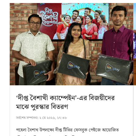
‘দীপ্ত বৈশাখী ক্যাম্পেইন’-এর বিজয়ীদের
মাঝে পুরস্কার বিতরণ
সর্বশেষ সম্পাদনা:
২ মে ২০২৬, ১৭:৩৮
পহেলা বৈশাখ উপলক্ষ্যে দীপ্ত টিভির ফেসবুক পেইজে আয়োজিত