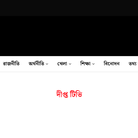
রাজনীতি
অর্থনীতি
খেলা
শিক্ষা
বিনোদন
তথ‍্য 
দীপ্ত টিভি