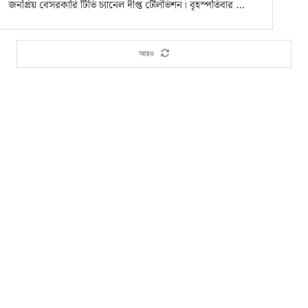
জনপ্রিয় বেসরকারি টিভি চ্যানেল দীপ্ত টেলিভিশন। বৃহস্পতিবার …
আরও