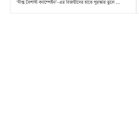
‘দীপ্ত বৈশাখী ক্যাম্পেইন’–এর বিজয়ীদের হাতে পুরস্কার তুলে …