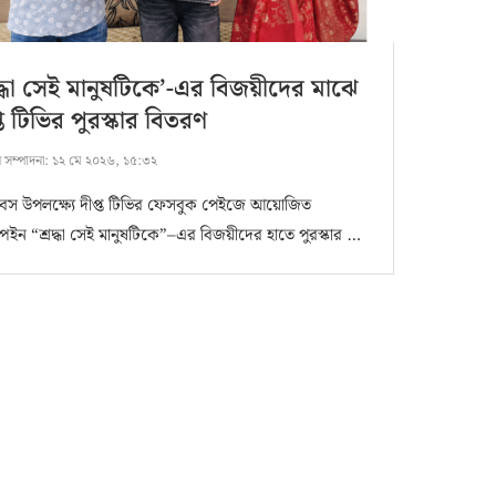
রদ্ধা সেই মানুষটিকে’-এর বিজয়ীদের মাঝে
্ত টিভির পুরস্কার বিতরণ
ষ সম্পাদনা:
১২ মে ২০২৬, ১৫:৩২
িবস উপলক্ষ্যে দীপ্ত টিভির ফেসবুক পেইজে আয়োজিত
্পেইন “শ্রদ্ধা সেই মানুষটিকে”–এর বিজয়ীদের হাতে পুরস্কার …