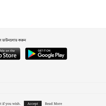
পস ডাউনলোড করুন
ned and Developed by
Nusratech Pte Ltd.
t if you wish.
Accept
Read More