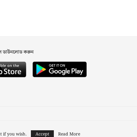
পস ডাউনলোড করুন
ned and Developed by
Nusratech Pte Ltd.
t if you wish.
Accept
Read More