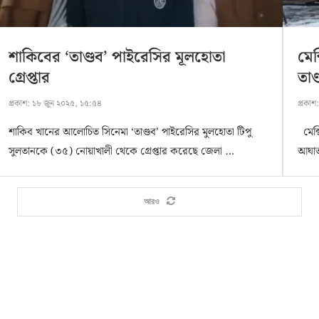
শাকিবের ‘তাণ্ডব’ পাইরেসির মূলহোতা
মেক
গ্রেপ্তার
তাণ
প্রকাশ:
১৮ জুন ২০২৫, ১৫:৫৪
প্রকাশ
শাকিব খানের আলোচিত সিনেমা ‘তাণ্ডব’ পাইরেসির মুলহোতা টিপু
মেক্স
সুলতানকে (৩৫) নোয়াখালী থেকে গ্রেপ্তার করেছে জেলা …
আঘাত
আরও