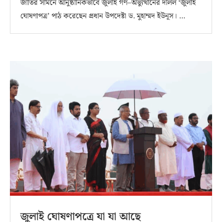
জাতির সামনে আনুষ্ঠানিকভাবে জুলাই গণ–অভ্যুত্থানের দলিল ‘জুলাই
ঘোষণাপত্র’ পাঠ করেছেন প্রধান উপদেষ্টা ড. মুহাম্মদ ইউনূস। …
জুলাই ঘোষণাপত্রে যা যা আছে