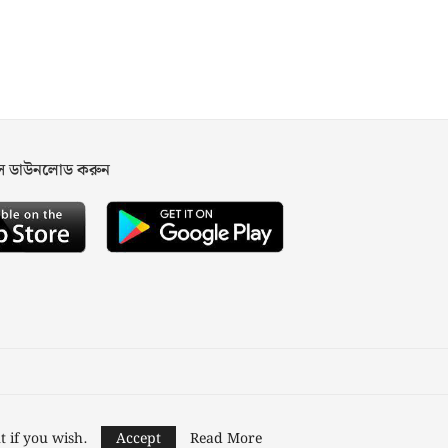
পস ডাউনলোড করুন
ned and Developed by
Nusratech Pte Ltd.
t if you wish.
Accept
Read More