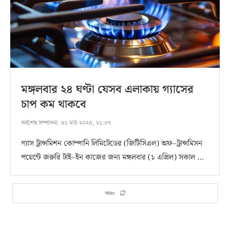
মঙ্গলবার ২৪ ঘণ্টা যেসব এলাকায় গ্যাসের
চাপ কম থাকবে
সর্বশেষ সম্পাদনা:
৩১ মার্চ ২০২৫, ২১:০৭
গ্যাস ট্রান্সমিশন কোম্পানি লিমিটেডের (জিটিসিএল) অফ–ট্রান্সমিসন
পয়েন্টে জরুরি টাই–ইন কাজের জন্য মঙ্গলবার (১ এপ্রিল) সকাল …
আরও