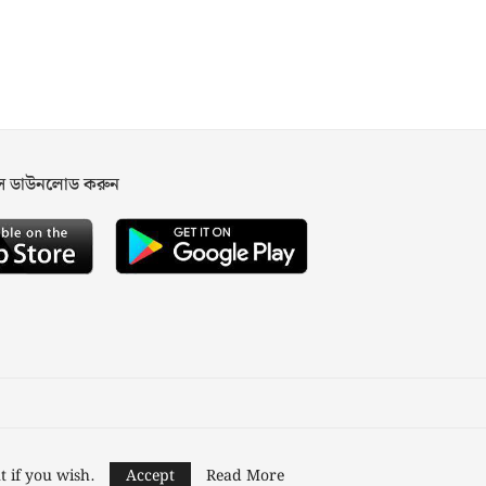
পস ডাউনলোড করুন
ned and Developed by
Nusratech Pte Ltd.
t if you wish.
Accept
Read More