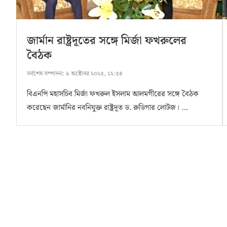
জার্মান রাষ্ট্রদূতের সঙ্গে মির্জা ফখরুলের
বৈঠক
সর্বশেষ সম্পাদনা:
৯ অক্টোবর ২০২৫, ১২:৫৪
বিএনপি মহাসচিব মির্জা ফখরুল ইসলাম আলমগীরের সঙ্গে বৈঠক
করেছেন জার্মানির নবনিযুক্ত রাষ্ট্রদূত ড. রুডিগার লোটজ। …