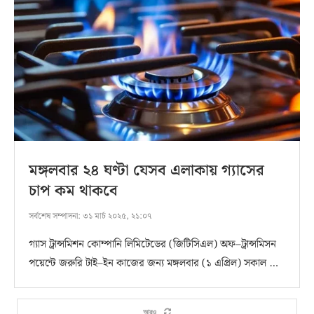
মঙ্গলবার ২৪ ঘণ্টা যেসব এলাকায় গ্যাসের
চাপ কম থাকবে
সর্বশেষ সম্পাদনা:
৩১ মার্চ ২০২৫, ২১:০৭
গ্যাস ট্রান্সমিশন কোম্পানি লিমিটেডের (জিটিসিএল) অফ–ট্রান্সমিসন
পয়েন্টে জরুরি টাই–ইন কাজের জন্য মঙ্গলবার (১ এপ্রিল) সকাল …
আরও