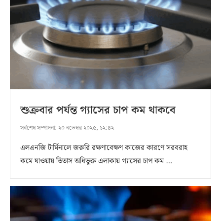
শুক্রবার পর্যন্ত গ্যাসের চাপ কম থাকবে
সর্বশেষ সম্পাদনা:
২০ নভেম্বর ২০২৫, ১২:৪২
এলএনজি টার্মিনালে জরুরি রক্ষণাবেক্ষণ কাজের কারণে সরবরাহ
কমে যাওয়ায় তিতাস অধিভুক্ত এলাকায় গ্যাসের চাপ কম …