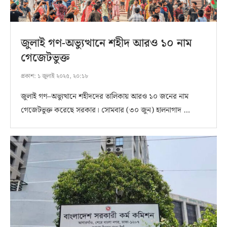
জুলাই গণ-অভ্যুত্থানে শহীদ আরও ১০ নাম
গেজেটভুক্ত
প্রকাশ:
১ জুলাই ২০২৫, ২০:১৮
জুলাই গণ–অভ্যুত্থানে শহীদদের তালিকায় আরও ১০ জনের নাম
গেজেটভুক্ত করেছে সরকার। সোমবার (৩০ জুন) হালনাগাদ …