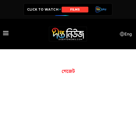
CLICK TO WATCH
SERIES
Eng
গেজেট