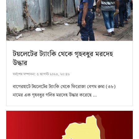
টয়লেটের ট্যাংকি থেকে গৃহবধুর মরদেহ
উদ্ধার
সর্বশেষ সম্পাদনা:
৫ আগস্ট ২০২৩, ২০:৪৮
বাগেরহাটে টয়লেটের ট্যাংকি থেকে ফিরোজা বেগম রুমা (৩৮)
নামের এক গৃহবধুর গলিত মরদেহ উদ্ধার করেছে …