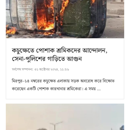
কচুক্ষেতে পোশাক শ্রমিকদের আন্দোলন,
সেনা-পুলিশের গাড়িতে আগুন
সর্বশেষ সম্পাদনা:
৩১ অক্টোবর ২০২৪, ১১:৫৬
মিরপুর–১৪ নম্বরের কচুক্ষেত এলাকায় সড়ক অবরোধ করে বিক্ষোভ
করেছেন একটি পোশাক কারখানার শ্রমিকেরা। এ সময় …