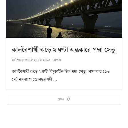
কালবৈশাখী ঝড়ে ২ ঘণ্টা অন্ধকারে পদ্মা সেতু
সর্বশেষ সম্পাদনা:
১৭ মে ২০২৩, ১০:১০
কালবৈশাখী ঝড়ে ২ ঘণ্টা বিদ্যুৎহীন ছিল পদ্মা সেতু। মঙ্গলবার (১৬
মে) মাওয়া প্রান্তে সন্ধ্যা ৭টা …
আরও