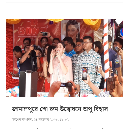
জামালপুরে শো রুম উদ্বোধনে অপু বিশ্বাস
সর্বশেষ সম্পাদনা:
১৪ অক্টোবর ২০২৩, ১৮:৩২