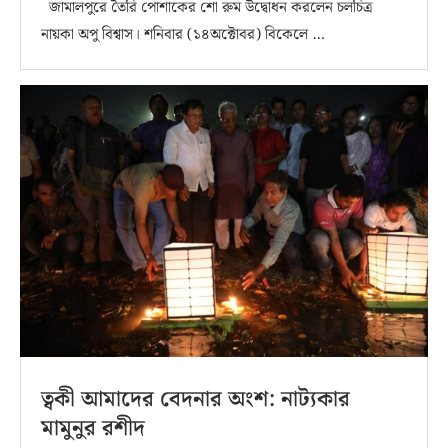
জামালপুরে তৈরি পোশাকের শো রুম উদ্বোধন করলেন চলচিত্র
নায়কা অপু বিশ্বাস। শনিবার (১৪অক্টোবর) বিকেলে …
ত্বকী আমাদের বেদনার অংশ: নাট্যকার
মামুনুর রশীদ