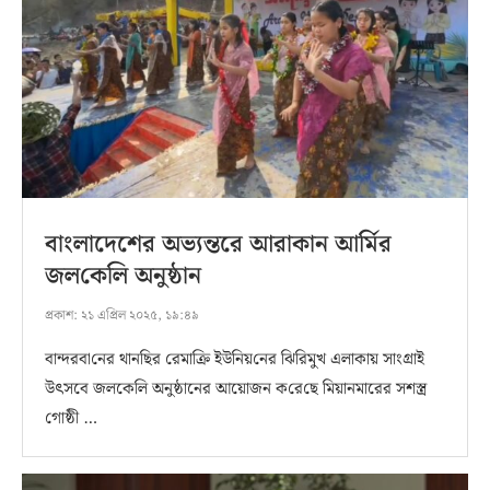
বাংলাদেশের অভ্যন্তরে আরাকান আর্মির
জল‌কে‌লি অনুষ্ঠান
প্রকাশ:
২১ এপ্রিল ২০২৫, ১৯:৪৯
বান্দরবা‌নের থানছির রেমাক্রি ইউনিয়‌নের ঝিরিমুখ এলাকায় সাংগ্রাই
উৎসবে জলকেলি অনুষ্ঠানের আয়োজন ক‌রে‌ছে মিয়ানমারের সশস্ত্র
গোষ্ঠী …