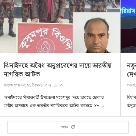
ঝিনাইদহে অবৈধ অনুপ্রবেশের দায়ে ভারতীয়
নতু
নাগরিক আটক
দেখ
সর্বশেষ সম্পাদনা:
২৫ ডিসেম্বর ২০২৪, ১৯:৩১
প্রকাশ
ঝিনাইদহের সীমান্তবর্তী উপজেলা মহেশপুর দিয়ে ভারতে ঢোকার
মিয়া
চেষ্টার অপরাধে এক ভারতীয় নাগরিককে আটক করেছে ৫৮ …
অনুপ
আরও