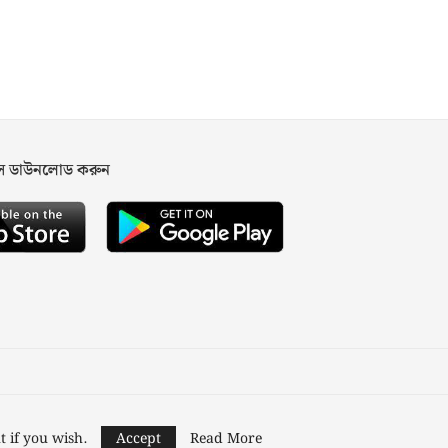
পস ডাউনলোড করুন
ned and Developed by
Nusratech Pte Ltd.
t if you wish.
Accept
Read More