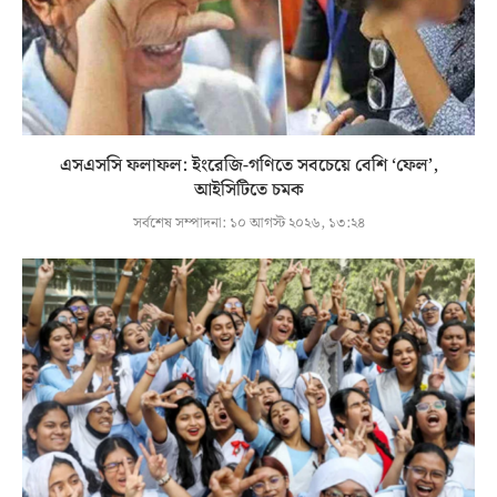
এসএসসি ফলাফল: ইংরেজি-গণিতে সবচেয়ে বেশি ‘ফেল’,
আইসিটিতে চমক
সর্বশেষ সম্পাদনা:
১০ আগস্ট ২০২৬, ১৩:২৪