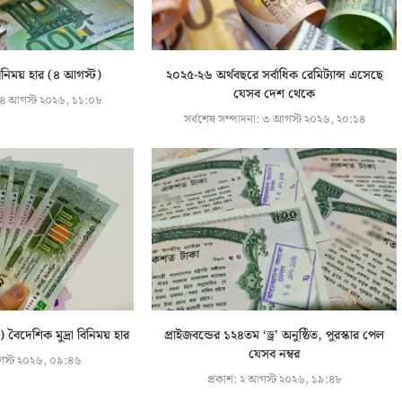
বিনিময় হার (৪ আগস্ট)
২০২৫-২৬ অর্থবছরে সর্বাধিক রেমিট্যান্স এসেছে
যেসব দেশ থেকে
৪ আগস্ট ২০২৬, ১১:০৮
সর্বশেষ সম্পাদনা:
৩ আগস্ট ২০২৬, ২০:১৪
দেশিক মুদ্রা বিনিময় হার
প্রাইজবন্ডের ১২৪তম ‘ড্র’ অনুষ্ঠিত, পুরস্কার পেল
যেসব নম্বর
স্ট ২০২৬, ০৯:৪৬
প্রকাশ:
২ আগস্ট ২০২৬, ১৯:৪৮