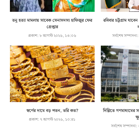
তনু হত্যা মামলায় সাবেক সেনাসদস্য হাফিজুর ফের
রবিবার চট্টগ্রাম যাবেন
গ্রেপ্তার
ক
প্রকাশ:
৮ আগস্ট ২০২৬, ১৩:০৬
সর্বশেষ সম্পাদনা:
স্বর্ণের দামে বড় পতন, ভরি কত?
দিল্লিতে গণমাধ্যমের 
ক্
প্রকাশ:
৭ আগস্ট ২০২৬, ১০:৪১
সর্বশেষ সম্পাদনা:
৬