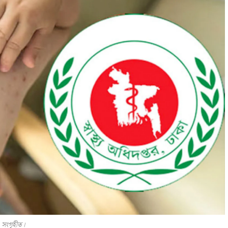
 সংগৃহীত।