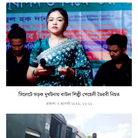
সিলেটে সড়ক দুর্ঘটনায় বাউল শিল্পী পেহেলী ভৈরবী নিহত
প্রকাশ:
৭ আগস্ট ২০২৬, ১৮:১২