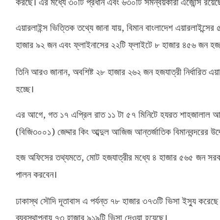
করছে। এর মধ্যে ৩০টি প্রধান এবং ৬৩০টি সমন্বয়কারী এজেন্সি রয়েছ
,
এয়ারলাইন্স ভিত্তিক তথ্যে জানা যায়
বিমান বাংলাদেশ এয়ারলাইন্সের
হাজার ৯২ জন এবং ফ্লাইনাসের ২২টি ফ্লাইটে ৮ হাজার ৪৫৬ জন হজ
,
তিনি আরও জানান
অবশিষ্ট ২৮ হাজার ২৬২ জন হজযাত্রী নির্ধারিত এ
হচ্ছে।
,
এর আগে
গত ১৭ এপ্রিল রাত ১১ টা ৫৭ মিনিটে হযরত শাহজালাল আন্
(
)
বিজি৩০০১
জেদ্দার কিং আব্দুল আজিজ আন্তর্জাতিক বিমানবন্দরের উদ
,
হজ অফিসের তথ্যমতে
মোট হজযাত্রীর মধ্যে ৪ হাজার ৫৬৫ জন সরক
পালন করবেন।
ঢাকাস্থ সৌদি দূতাবাস এ পর্যন্ত ৭৮ হাজার ৩৭৩টি ভিসা ইস্যু করেছ
ব্যবস্থাপনায় ৭৩ হাজার ৯১৯টি ভিসা দেওয়া হয়েছে।