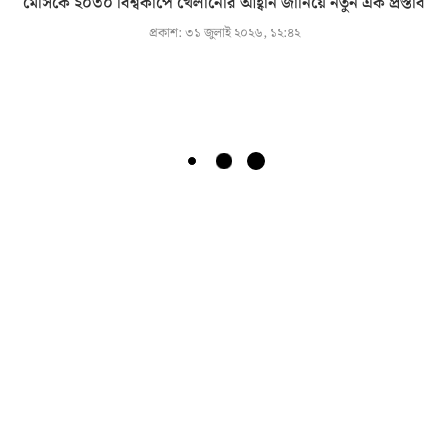
মেসিকে ২০৩০ বিশ্বকাপে খেলানোর আহ্বান জানিয়ে নতুন এক প্রস্তাব
প্রকাশ:
৩১ জুলাই ২০২৬, ১২:৪২