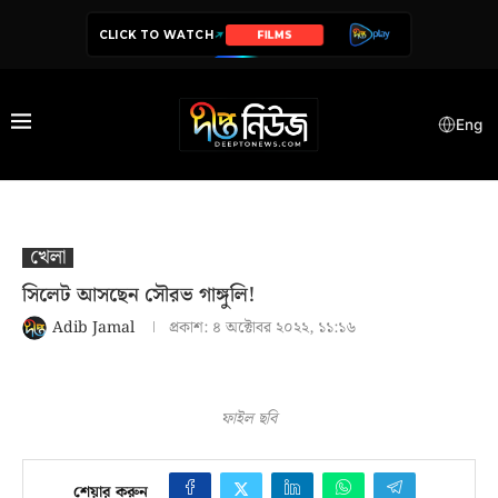
CLICK TO WATCH
FILMS
Eng
খেলা
সিলেট আসছেন সৌরভ গাঙ্গুলি!
Adib Jamal
প্রকাশ:
৪ অক্টোবর ২০২২, ১১:১৬
ফাইল ছবি
শেয়ার করুন