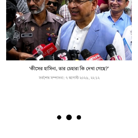
‘কীসের হাসিনা, তার চেহারা কি দেখা গেছে?’
সর্বশেষ সম্পাদনা:
৭ আগস্ট ২০২৬, ২২:১২