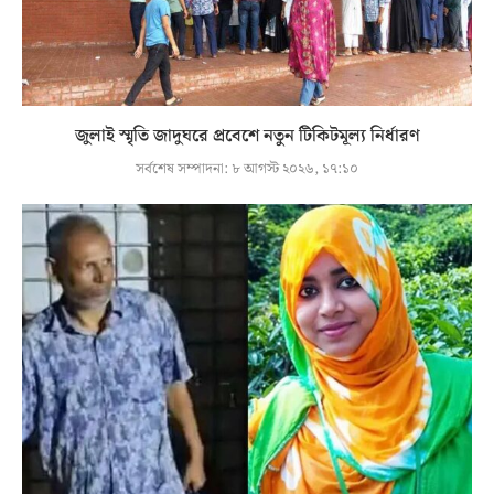
জুলাই স্মৃতি জাদুঘরে প্রবেশে নতুন টিকিটমূল্য নির্ধারণ
সর্বশেষ সম্পাদনা:
৮ আগস্ট ২০২৬, ১৭:১০