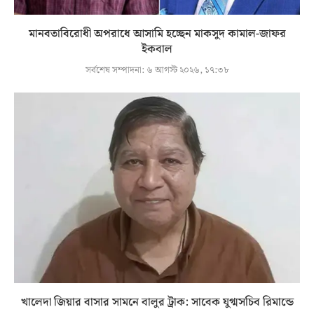
মানবতাবিরোধী অপরাধে আসামি হচ্ছেন মাকসুদ কামাল-জাফর
ইকবাল
সর্বশেষ সম্পাদনা:
৬ আগস্ট ২০২৬, ১৭:৩৮
খালেদা জিয়ার বাসার সামনে বালুর ট্রাক: সাবেক যুগ্মসচিব রিমান্ডে