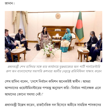
জানান।
প্রধানমন্ত্রী শেখ হাসিনার সঙ্গে তার কার্যালয়ে যুক্তরাজ্যের অল পার্টি পার্লামেন্টারি
গ্রুপ অন বাংলাদেশের সভাপতি রুশনারা আলীর নেতৃত্বে প্রতিনিধিদল সাক্ষাৎ করেন
শেখ হাসিনা বলেন, ‘দেশে নির্বাচন কমিশন অনেকটাই স্বাধীন। আমরা
আপনাদের ওয়েস্টমিনস্টারের গণতন্ত্র অনুসরণ করি। নির্বাচন পর্যবেক্ষক এলে
আমাদের কোনো সমস্যা নেই।’
প্রধানমন্ত্রী উল্লেখ করেন, রাজনৈতিক দল হিসেবে অতীতে সামরিক শাসকদের