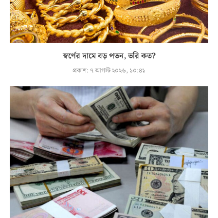
স্বর্ণের দামে বড় পতন, ভরি কত?
প্রকাশ:
৭ আগস্ট ২০২৬, ১০:৪১