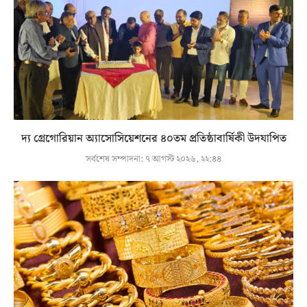
দ্য গ্রেগোরিয়ান অ্যাসোসিয়েশনের ৪০তম প্রতিষ্ঠাবার্ষিকী উদযাপিত
সর্বশেষ সম্পাদনা:
৭ আগস্ট ২০২৬, ২২:৪৪