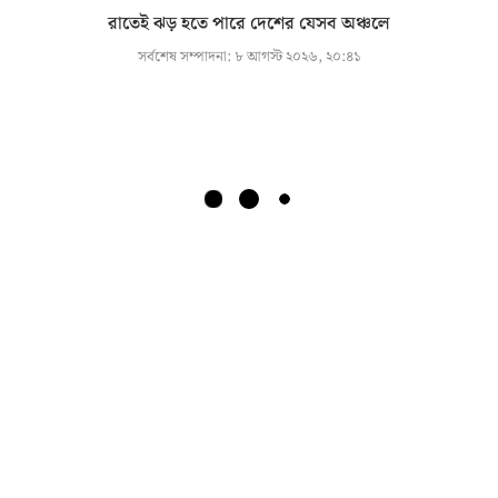
রাতেই ঝড় হতে পারে দেশের যেসব অঞ্চলে
সর্বশেষ সম্পাদনা:
৮ আগস্ট ২০২৬, ২০:৪১