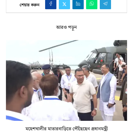
শেয়ার করুন
আরও পড়ুন
মহেশখালীর মাতারবাড়িতে পৌঁছেছেন প্রধানমন্ত্রী