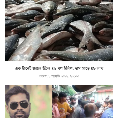
এক টানেই জালে উঠল ৪৬ মণ ইলিশ, দাম সাড়ে ৪৮ লাখ
প্রকাশ:
৮ আগস্ট ২০২৬, ২৩:০০