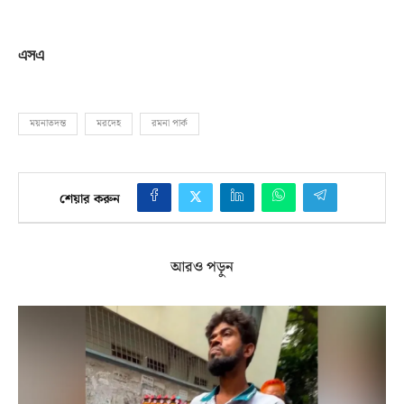
এসএ
ময়নাতদন্ত
মরদেহ
রমনা পার্ক
শেয়ার করুন
আরও পড়ুন