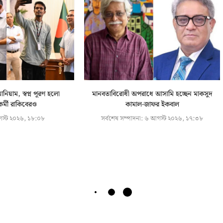
নিয়াম, স্বপ্ন পূরণ হলো
মানবতাবিরোধী অপরাধে আসামি হচ্ছেন মাকসুদ
কর্মী রাকিবেরও
কামাল-জাফর ইকবাল
স্ট ২০২৬, ১৮:০৮
সর্বশেষ সম্পাদনা:
৬ আগস্ট ২০২৬, ১৭:৩৮