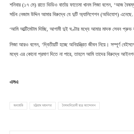
শনিবার
(
১৭ মে
)
রাতে ভিডিও বার্তায় ফাতেমা খানম লিজা বলেন
, ‘
আজ বৈষম্য
সচিব নেজাম উদ্দিন আমার বিরুদ্ধে যে দুটি অ্যালিগেশন
(
অভিযোগ
)
এনেছে
‘
আমি আল্টিমেটাম দিচ্ছি
,
আগামী দুই ঘণ্টার মধ্যে আমার মাদক সেবন প্রুভ 
লিজা আরও বলেন
, ‘
দ্বিতীয়টি হচ্ছে অনিয়ন্ত্রিত জীবন নিয়ে। সম্পূর্ণ বেইস
মধ্যে এর কোনো প্রমাণ দিতে না পারে
,
তাহলে আমি তাদের বিরুদ্ধে আইনগত
এসএ
অব্যাহতি
চট্টগ্রাম মহানগর
বৈষম্যবিরোধী ছাত্র আন্দোলন