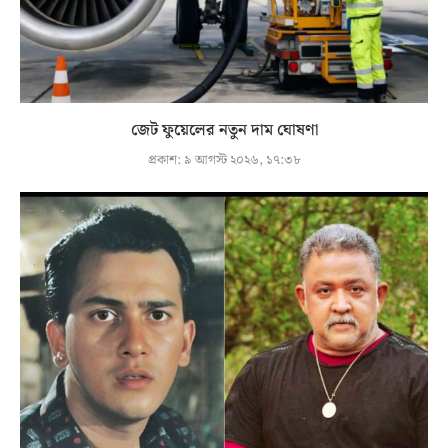
জেট ফুয়েলের নতুন দাম ঘোষণা
প্রকাশ:
৯ আগস্ট ২০২৬, ১৭:৩৮