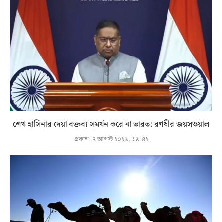
শেখ হাসিনার দেয়া বক্তব্য সমর্থন করে না ভারত: রণধীর জয়সওয়াল
প্রকাশ:
৭ আগস্ট ২০২৬, ১৯:৪২