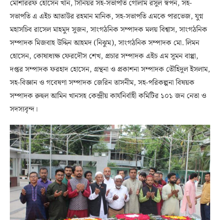
মোশাররফ হোসেন খান, সিনিয়র সহ-সভাপতি গোলাম রসুল স্বপন, সহ-
সভাপতি এ এইচ আতাউর রহমান মানিক, সহ-সভাপতি এমকে পারভেজ, যুগ্ন
মহাসচিব রাসেল মাহমুদ সুজন, সাংগঠনিক সম্পাদক মলয় বিশ্বাস, সাংগঠনিক
সম্পাদক মিজবাহ উদ্দিন আহমদ (নিঝুম), সাংগঠনিক সম্পাদক মো. লিমন
হোসেন, কোষাধ্যক্ষ ফেরদৌস শেখ, প্রচার সম্পাদক এইচ এম সুমন বাপ্পা,
দপ্তর সম্পাদক ফরহাদ হোসেন, গ্রন্থনা ও প্রকাশনা সম্পাদক তৌহিদুল ইসলাম,
সহ-বিজ্ঞান ও গবেষণা সম্পাদক জেরিন তাসনীম, সহ-পরিকল্পনা বিষয়ক
সম্পাদক রুহুল আমিন খানসহ কেন্দ্রীয় কার্যনির্বাহী কমিটির ১০১ জন নেতা ও
সদস্যবৃন্দ।