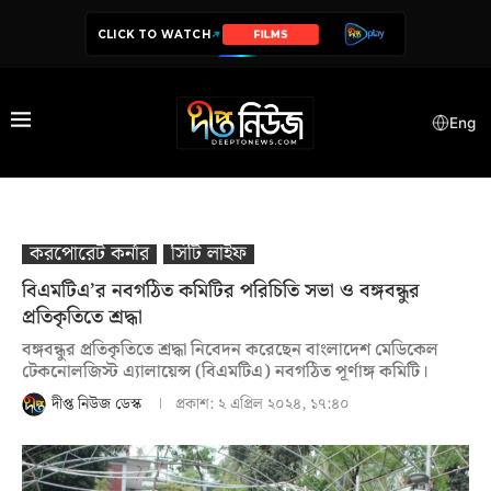
CLICK TO WATCH
SERIES
Eng
করপোরেট কর্নার
সিটি লাইফ
বিএমটিএ’র নবগঠিত কমিটির পরিচিতি সভা ও বঙ্গবন্ধুর
প্রতিকৃতিতে শ্রদ্ধা
বঙ্গবন্ধুর প্রতিকৃতিতে শ্রদ্ধা নিবেদন করেছেন বাংলাদেশ মেডিকেল
টেকনোলজিস্ট এ্যালায়েন্স (বিএমটিএ) নবগঠিত পূর্ণাঙ্গ কমিটি।
দীপ্ত নিউজ ডেস্ক
প্রকাশ:
২ এপ্রিল ২০২৪, ১৭:৪০