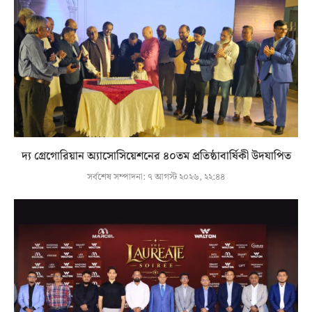
দ্য গ্রেগোরিয়ান অ্যাসোসিয়েশনের ৪০তম প্রতিষ্ঠাবার্ষিকী উদযাপিত
সর্বশেষ সম্পাদনা:
৭ আগস্ট ২০২৬, ২২:৪৪