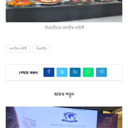
বিএমটিএ’র নবগঠিত কমিটি
নবগঠিত কমিটি
বিএমটিএ
শেয়ার করুন
আরও পড়ুন