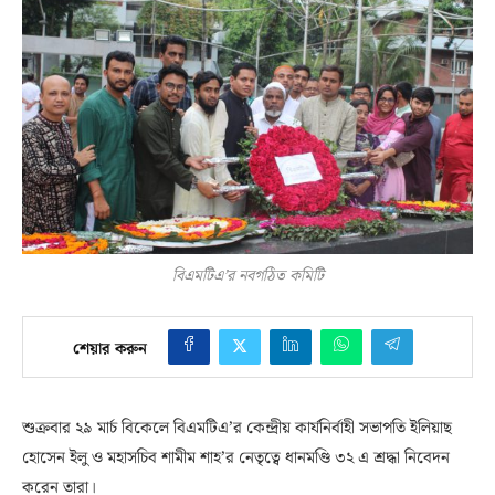
বিএমটিএ’র নবগঠিত কমিটি
শেয়ার করুন
শুক্রবার ২৯ মার্চ বিকেলে বিএমটিএ’র কেন্দ্রীয় কার্যনির্বাহী সভাপতি ইলিয়াছ
হোসেন ইলু ও মহাসচিব শামীম শাহ’র নেতৃত্বে ধানমণ্ডি ৩২ এ শ্রদ্ধা নিবেদন
করেন তারা।