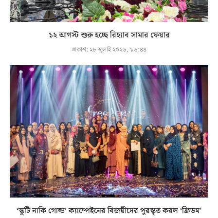
১২ আগস্ট শুরু হচ্ছে রিহ্যাব সামার ফেয়ার
প্রকাশ:
২৮ জুলাই ২০২৬, ১৬:৪৪
‘স্কুটি নাকি গোল্ড’ ক্যাম্পেইনের বিজয়ীদের পুরস্কৃত করল ‘ফ্রিডম’