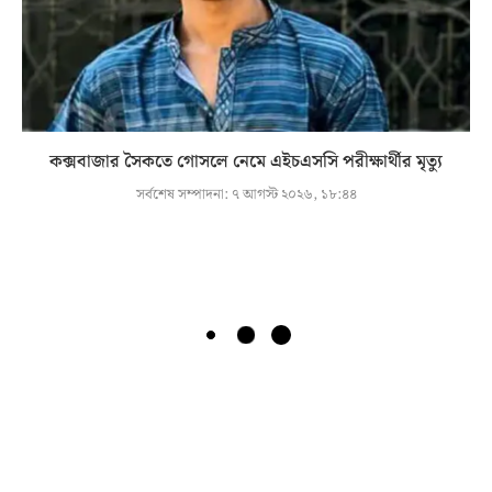
কক্সবাজার সৈকতে গোসলে নেমে এইচএসসি পরীক্ষার্থীর মৃত্যু
সর্বশেষ সম্পাদনা:
৭ আগস্ট ২০২৬, ১৮:৪৪