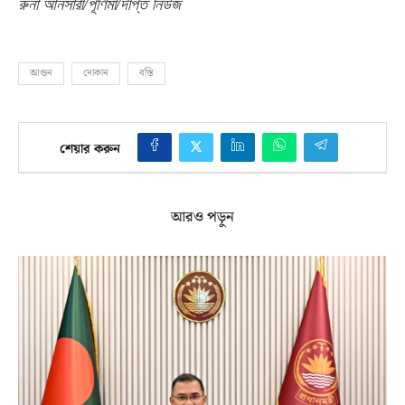
রুনা আনসারী
/
পূর্ণিমা
/
দীপ্ত নিউজ
আগুন
দোকান
বস্তি
শেয়ার করুন
আরও পড়ুন