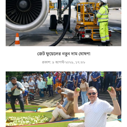
জেট ফুয়েলের নতুন দাম ঘোষণা
প্রকাশ:
৯ আগস্ট ২০২৬, ১৭:৩৮