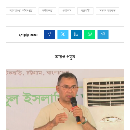
আবহাওয়া অধিদপ্তর
নদীবন্দর
পূর্বাভাস
বজ্রবৃষ্টি
সতর্ক সংকেত
শেয়ার করুন
আরও পড়ুন