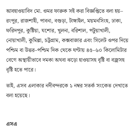
আবহাওয়াবিদ মো
.
ওমর ফারুক সই করা বিজ্ঞপ্তিতে বলা হয়–
রংপুর
,
রাজশাহী
,
পাবনা
,
বগুড়া
,
টাঙ্গাইল
,
ময়মনসিংহ
,
ঢাকা
,
ফরিদপুর
,
কুষ্টিয়া
,
যশোর
,
খুলনা
,
বরিশাল
,
পটুয়াখালী
,
নোয়াখালী
,
কুমিল্লা
,
চট্টগ্রাম
,
কক্সবাজার এবং সিলেট ওপর দিয়ে
পশ্চিম বা উত্তর
–
পশ্চিম দিক থেকে ঘণ্টায় ৪৫
–
৬০ কিলোমিটার
বেগে অস্থায়ীভাবে দমকা অথবা ঝড়ো হাওয়াসহ বৃষ্টি বা বজ্রসহ
বৃষ্টি হতে পারে।
তাই
,
এসব এলাকার নদীবন্দরকে ১ নম্বর সতর্ক সংকেত দেখাতে
বলা হয়েছে।
এসএ