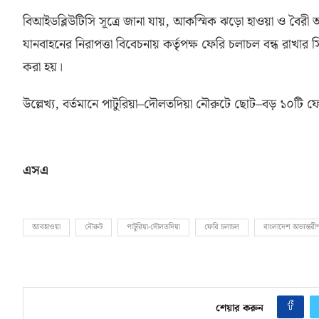
বিআইডব্লিউটিসি সূত্রে জানা যায়
,
আকস্মিক ঝড়ো হাওয়া ও বৈরী আব
যানবাহনের নিরাপত্তা বিবেচনায় কর্তৃপক্ষ ফেরি চলাচল বন্ধ রাখার স
করা হয়।
উল্লেখ্য
,
বর্তমানে পাটুরিয়া
–
দৌলতদিয়া নৌরুটে ছোট
–
বড় ১০টি ফের
এসএ
আবহাওয়া
নৌরুট
পাটুরিয়া-দৌলতদিয়া
ফেরি চলাচল
বাংলাদেশ অভ্যন্ত
শেয়ার করুন