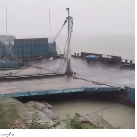
: সংগৃহীত