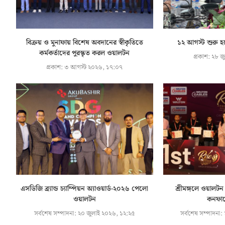
বিক্রয় ও মুনাফায় বিশেষ অবদানের স্বীকৃতিতে
১২ আগস্ট শুরু হচ্
কর্মকর্তাদের পুরস্কৃত করল ওয়ালটন
প্রকাশ:
২৮ জু
প্রকাশ:
৩ আগস্ট ২০২৬, ১৭:০৭
এসডিজি ব্র্যান্ড চ্যাম্পিয়ন অ্যাওয়ার্ড-২০২৬ পেলো
শ্রীমঙ্গলে ওয়ালটন 
ওয়ালটন
কনফারে
সর্বশেষ সম্পাদনা:
২০ জুলাই ২০২৬, ১২:২৫
সর্বশেষ সম্পাদনা: