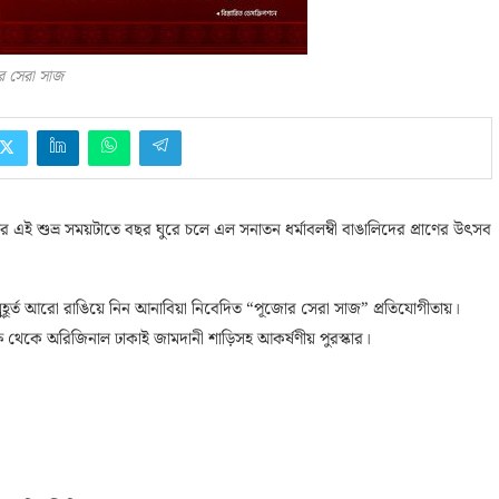
র সেরা সাজ
ই শুভ্র সময়টাতে বছর ঘুরে চলে এল সনাতন ধর্মাবলম্বী বাঙালিদের প্রাণের উৎসব
ূর্ত আরো রাঙিয়ে নিন আনাবিয়া নিবেদিত “পূজোর সেরা সাজ” প্রতিযোগীতায়।
ষ থেকে অরিজিনাল ঢাকাই জামদানী শাড়িসহ আকর্ষণীয় পুরস্কার।