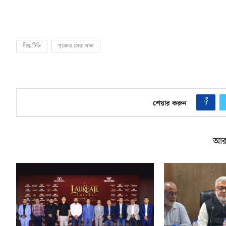
দীপ্ত টিভি
পূজোর সেরা সাজ
শেয়ার করুন
আর