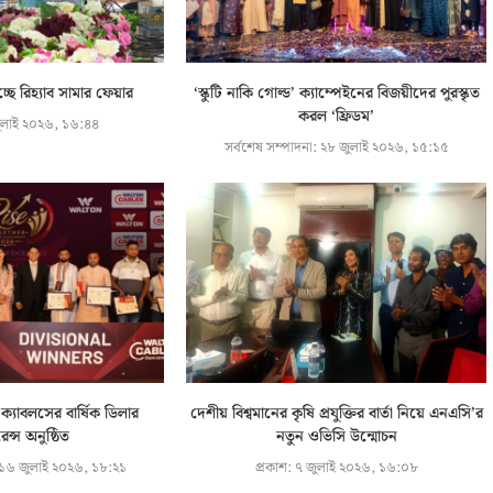
ছে রিহ্যাব সামার ফেয়ার
‘স্কুটি নাকি গোল্ড’ ক্যাম্পেইনের বিজয়ীদের পুরস্কৃত
করল ‘ফ্রিডম’
লাই ২০২৬, ১৬:৪৪
সর্বশেষ সম্পাদনা:
২৮ জুলাই ২০২৬, ১৫:১৫
ক্যাবলসের বার্ষিক ডিলার
দেশীয় বিশ্বমানের কৃষি প্রযুক্তির বার্তা নিয়ে এনএসি’র
ন্স অনুষ্ঠিত
নতুন ওভিসি উন্মোচন
১৬ জুলাই ২০২৬, ১৮:২১
প্রকাশ:
৭ জুলাই ২০২৬, ১৬:০৮